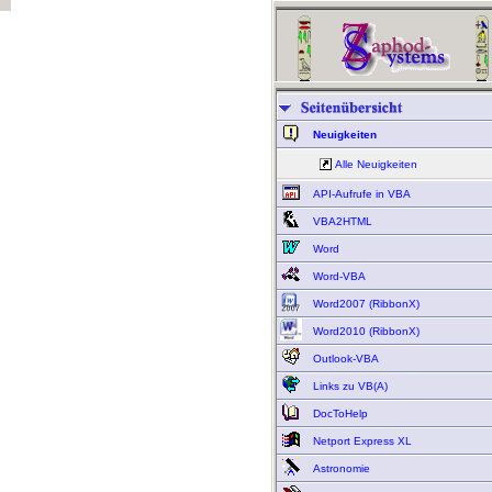
Neuigkeiten
Alle Neuigkeiten
API-Aufrufe in VBA
VBA2HTML
Word
Word-VBA
Word2007 (RibbonX)
Word2010 (RibbonX)
Outlook-VBA
Links zu VB(A)
DocToHelp
Netport Express XL
Astronomie