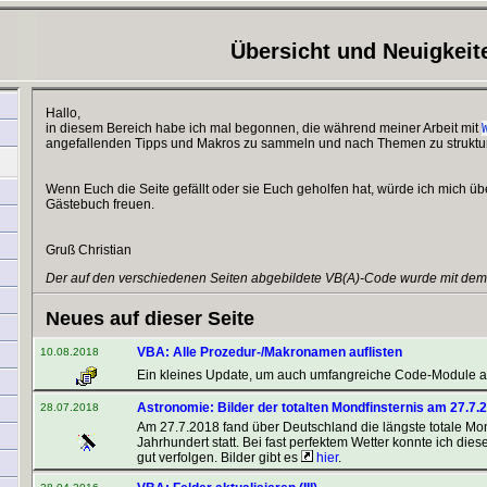
Übersicht und Neuigkeit
Hallo,
in diesem Bereich habe ich mal begonnen, die während meiner Arbeit mit
angefallenden Tipps und Makros zu sammeln und nach Themen zu struktur
Wenn Euch die Seite gefällt oder sie Euch geholfen hat, würde ich mich üb
Gästebuch freuen.
Gruß Christian
Der auf den verschiedenen Seiten abgebildete VB(A)-Code wurde mit de
Neues auf dieser Seite
VBA: Alle Prozedur-/Makronamen auflisten
10.08.2018
Ein kleines Update, um auch umfangreiche Code-Module 
Astronomie: Bilder der totalten Mondfinsternis am 27.7.
28.07.2018
Am 27.7.2018 fand über Deutschland die längste totale Mon
Jahrhundert statt. Bei fast perfektem Wetter konnte ich dies
gut verfolgen. Bilder gibt es
hier
.