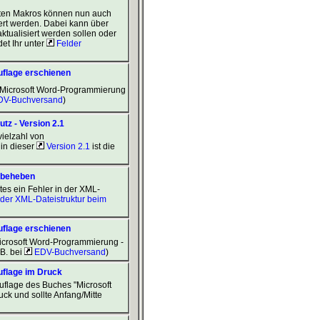
lten Makros können nun auch
ert werden. Dabei kann über
ktualisiert werden sollen oder
et Ihr unter
Felder
flage erschienen
s "Microsoft Word-Programmierung
V-Buchversand
)
tz - Version 2.1
vielzahl von
 in dieser
Version 2.1
ist die Funktion, die Silbentrennung ein- und auszuschalten.
n beheben
s ein Fehler in der XML-
 der XML-Dateistruktur beim
flage erschienen
"Microsoft Word-Programmierung -
B. bei
EDV-Buchversand
)
uflage im Druck
Auflage des Buches "Microsoft
k und sollte Anfang/Mitte