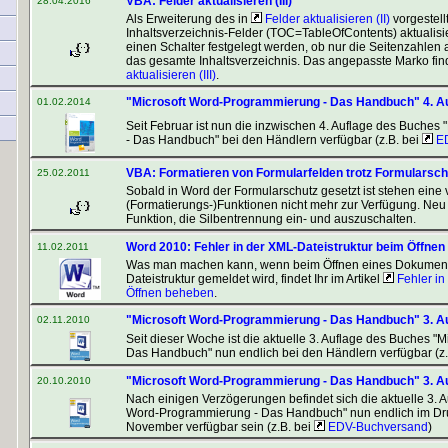
VBA: Felder aktualisieren (III)
28.04.2016
Als Erweiterung des in
Felder aktualisieren (II)
vorgestel
Inhaltsverzeichnis-Felder (TOC=TableOfContents) aktualisi
einen Schalter festgelegt werden, ob nur die Seitenzahlen a
das gesamte Inhaltsverzeichnis. Das angepasste Marko find
aktualisieren (III)
.
"Microsoft Word-Programmierung - Das Handbuch" 4. Au
01.02.2014
Seit Februar ist nun die inzwischen 4. Auflage des Buche
- Das Handbuch" bei den Händlern verfügbar (z.B. bei
ED
VBA: Formatieren von Formularfelden trotz Formularschu
25.02.2011
Sobald in Word der Formularschutz gesetzt ist stehen eine 
(Formatierungs-)Funktionen nicht mehr zur Verfügung. Neu
Word 2010: Fehler in der XML-Dateistruktur beim Öffne
11.02.2011
Was man machen kann, wenn beim Öffnen eines Dokumente
Dateistruktur gemeldet wird, findet Ihr im Artikel
Fehler in
Öffnen beheben
.
"Microsoft Word-Programmierung - Das Handbuch" 3. Au
02.11.2010
Seit dieser Woche ist die aktuelle 3. Auflage des Buches 
Das Handbuch" nun endlich bei den Händlern verfügbar (z.
"Microsoft Word-Programmierung - Das Handbuch" 3. A
20.10.2010
Nach einigen Verzögerungen befindet sich die aktuelle 3. 
Word-Programmierung - Das Handbuch" nun endlich im Druc
November verfügbar sein (z.B. bei
EDV-Buchversand
)