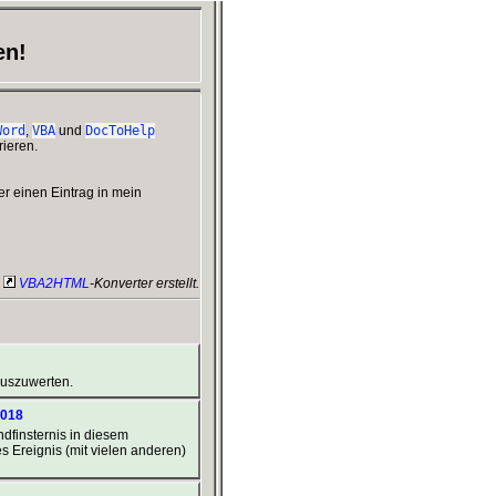
en!
Word
,
VBA
und
DocToHelp
ieren.
er einen Eintrag in mein
m
VBA2HTML
-Konverter erstellt.
auszuwerten.
2018
dfinsternis in diesem
es Ereignis (mit vielen anderen)