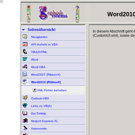
Word2010
In diesem Abschnitt geht
(CustomUI.xml), sowie der
Neuigkeiten
API-Aufrufe in VBA
VBA2HTML
Word
Word-VBA
Word2007 (RibbonX)
Word2010 (RibbonX)
XML-Fehler beheben
Outlook-VBA
Links zu VB(A)
DocToHelp
Netport Express XL
Astronomie