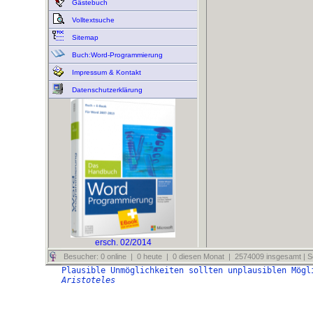
Gästebuch
Volltextsuche
Sitemap
Buch:Word-Programmierung
Impressum & Kontakt
Datenschutzerklärung
ersch. 02/2014
Besucher: 0 online | 0 heute | 0 diesen Monat | 2574009 insgesamt | Se
Plausible Unmöglichkeiten sollten unplausiblen Mögl
Aristoteles