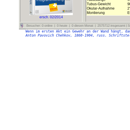
Tubus-Gewicht
9
Okular-Aufnahme
2
Montierung
E
ersch. 02/2014
Besucher: 0 online | 0 heute | 0 diesen Monat | 2575712 insgesamt | Se
Wenn im ersten Akt ein Gewehr an der Wand hängt, da
Anton Pavovich Chehkov, 1860-1904, russ. Schriftste