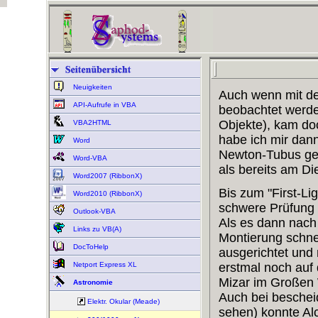
Neuigkeiten
Auch wenn mit de
API-Aufrufe in VBA
beobachtet werde
Objekte), kam do
VBA2HTML
habe ich mir dan
Word
Newton-Tubus gek
Word-VBA
als bereits am Di
Word2007 (RibbonX)
Bis zum "First-Li
Word2010 (RibbonX)
schwere Prüfung 
Outlook-VBA
Als es dann nach
Links zu VB(A)
Montierung schnel
DocToHelp
ausgerichtet und
Netport Express XL
erstmal noch auf 
Mizar im Großen 
Astronomie
Auch bei beschei
Elektr. Okular (Meade)
sehen) konnte Al