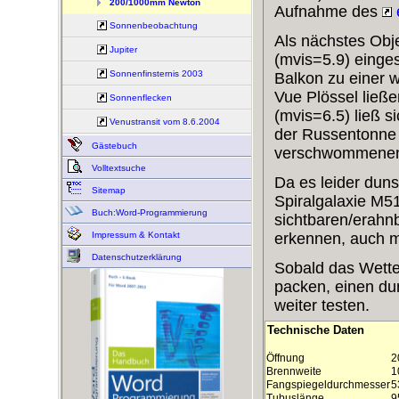
200/1000mm Newton
Aufnahme des
e
Sonnenbeobachtung
Als nächstes Obj
Jupiter
(mvis=5.9) einge
Sonnenfinsternis 2003
Balkon zu einer
Vue Plössel ließ
Sonnenflecken
(mvis=6.5) ließ s
Venustransit vom 8.6.2004
der Russentonne 
Gästebuch
verschwommenen
Volltextsuche
Da es leider duns
Sitemap
Spiralgalaxie M5
Buch:Word-Programmierung
sichtbaren/erahn
Impressum & Kontakt
erkennen, auch mi
Datenschutzerklärung
Sobald das Wetter
packen, einen du
weiter testen.
Technische Daten
Öffnung
2
Brennweite
1
Fangspiegeldurchmesser
5
Tubuslänge
9