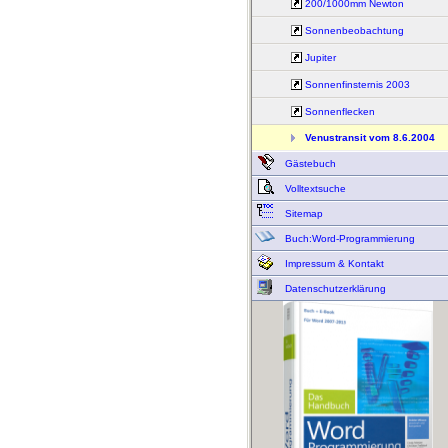
200/1000mm Newton
Sonnenbeobachtung
Jupiter
Sonnenfinsternis 2003
Sonnenflecken
Venustransit vom 8.6.2004
Gästebuch
Volltextsuche
Sitemap
Buch:Word-Programmierung
Impressum & Kontakt
Datenschutzerklärung