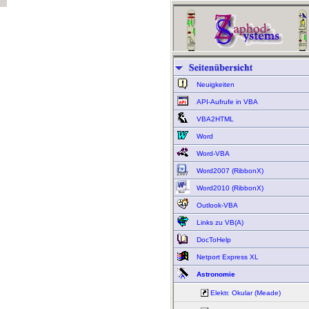
Neuigkeiten
API-Aufrufe in VBA
VBA2HTML
Word
Word-VBA
Word2007 (RibbonX)
Word2010 (RibbonX)
Outlook-VBA
Links zu VB(A)
DocToHelp
Netport Express XL
Astronomie
Elektr. Okular (Meade)