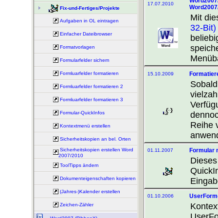
Word2007/
17.07.2010
Word2007
Fix-und-Fertiges/Projekte
Mit di
Aufgaben in OL eintragen
32-Bit)
Einfacher Dateibrowser
belieb
speiche
Formatvorlagen
Menüb
Formularfelder sichern
Formatier
Formluarfelder formatieren
15.10.2009
Sobald
Formluarfelder formatieren 2
vielza
Formluarfelder formatieren 3
Verfüg
dennoch
Formular-QuickInfos
Reihe 
Kontextmenü erstellen
anwend
Sicherheitskopien an bel. Orten
Formular 
Sicherheitskopien erstellen Word
01.11.2007
2007/2010
Dieses
ToolTipps ändern
QuickI
Dokumenteigenschaften kopieren
Eingab
(Jahres-)Kalender erstellen
UserForm-
01.10.2006
Kontext
Zeichen-Zähler
UserFo