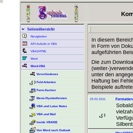
Komp
Neuigkeiten
In diesem Bereic
API-Aufrufe in VBA
in Form von Dokum
aufgeführten Beis
VBA2HTML
Word
Die zum Downloa
Word-VBA
(weiter-)verwende
unter den angeg
Verschiedenes
Haftung bei Fehle
Feld-Arbeiten
Beispiele auftrete
Form-Sachen
Menü-/Symbolleisten
Formatiere
25.02.2011
Sobald
VBA und Lotus Notes
vielza
VBA und Mail
Verfüg
Inside VBAIDE
Silben
Von Word nach Outlook