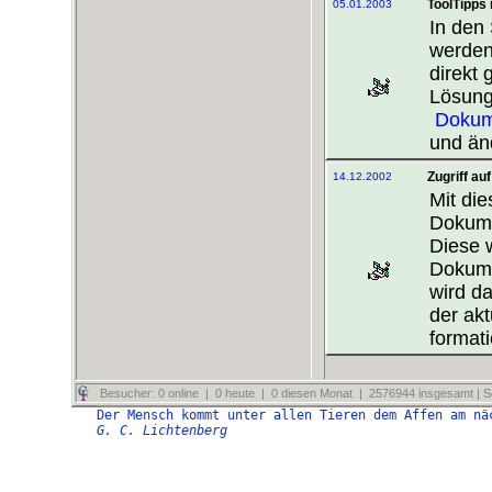
ToolTipps 
05.01.2003
In den 
werden
direkt
Lösunge
Dokum
und än
Zugriff a
14.12.2002
Mit di
Dokume
Diese 
Dokume
wird d
der ak
formati
Besucher: 0 online | 0 heute | 0 diesen Monat | 2576944 insgesamt | Se
Der Mensch kommt unter allen Tieren dem Affen am nä
G. C. Lichtenberg