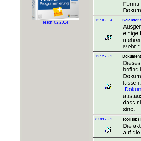
Formul
Dokume
Kalender e
12.10.2004
ersch. 02/2014
Ausge
einige
mehrere
Mehr d
Dokumente
12.12.2003
Dieses 
befindl
Dokume
lassen
Dokume
austau
dass ni
sind.
ToolTipps 
07.03.2003
Die ak
auf di