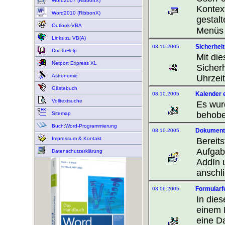
Word2007 (RibbonX)
Kontex
Word2010 (RibbonX)
gestalt
Outlook-VBA
Menüs 
Links zu VB(A)
Sicherheit
08.10.2005
DocToHelp
Mit di
Netport Express XL
Sicher
Astronomie
Uhrzei
Gästebuch
Kalender e
08.10.2005
Volltextsuche
Es wur
behoben
Sitemap
Buch:Word-Programmierung
Dokument 
08.10.2005
Impressum & Kontakt
Bereits
Aufgab
Datenschutzerklärung
AddIn 
anschl
Formularfe
03.06.2005
In die
einem 
eine Da