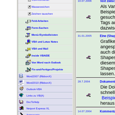
Text zwisc
10.07.2006
Als Va
Wasserzeichen
Beispi
Zeichen tauschen
gesucht
Feld-Arbeiten
Tags a
dazwisc
Form-Sachen
Menü-/Symbolleisten
Eine (Shap
31.01.2005
Grafik
VBA und Lotus Notes
angesp
VBA und Mail
auch d
Inside VBAIDE
Shapes 
diese
Von Word nach Outlook
Shapes
Fix-und-Fertiges/Projekte
lassen.
Word2007 (RibbonX)
Dokuments
28.7.2004
Word2010 (RibbonX)
Die Do
Outlook-VBA
schnel
Links zu VB(A)
Beispi
DocToHelp
heraus
Netport Express XL
Kommentar
14.07.2004
Astronomie