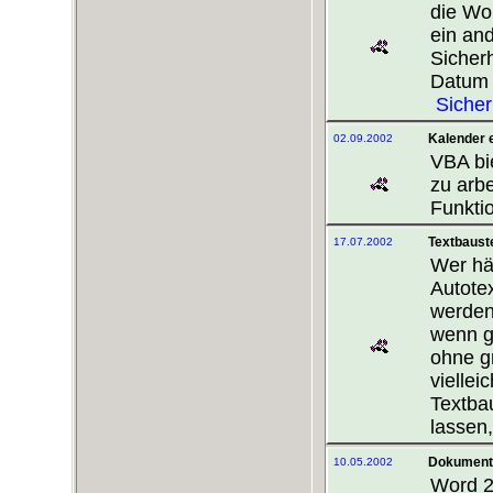
die Wor
ein an
Sicherh
Datum 
Sicher
Kalender e
02.09.2002
VBA bi
zu arbe
Funktio
Textbauste
17.07.2002
Wer häu
Autote
werden
wenn gl
ohne g
viellei
Textba
lassen,
Dokumentz
10.05.2002
Word 2