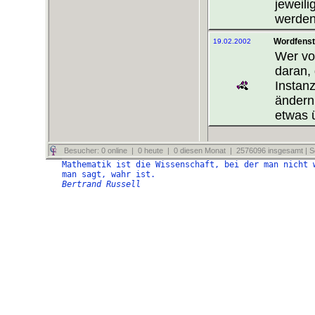
jeweil
werden
Wordfenst
19.02.2002
Wer vo
daran,
Instanz
ändern
etwas 
Besucher: 0 online | 0 heute | 0 diesen Monat | 2576096 insgesamt | Se
Mathematik ist die Wissenschaft, bei der man nicht 
man sagt, wahr ist.
Bertrand Russell