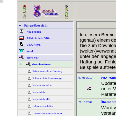
Neuigkeiten
In diesem Bereich
API-Aufrufe in VBA
(genau) einem de
Die zum Downloa
VBA2HTML
(weiter-)verwende
Word
unter den angeg
Word-VBA
Haftung bei Fehle
Verschiedenes
Beispiele auftrete
Dateiname ohne Endung
VBA: Word
07.06.2010
Dokumentstrukturanzeige
Update
Fenster anordnen
unter 
Fensterliste
Parame
Fensterliste (II)
Überschri
20.10.2009
Kalender erstellen
Word v
verstä
Kommentarinformationen