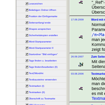
"_Ref"
Lesezeichen
Übersch
Beliebigen Ordner öffnen
Übersc
Position der Einfügemarke
Word mit 
17.09.2009
Seitenanfang/-ende
Normal
Parame
Shapes ansprechen
/m<Ma
Sicherheitskopien erstellen
man je
Word-Startparameter
Komman
Word-Startparameter II
zeigt 
Startordner "Bild einfügen"
Zum Seite
26.09.2007
Mit di
Tags finden u. bearbeiten
Seiten
Tags finden/bearbeiten (II)
Text2WordArt
Textmarken
03.08.2006
Möchte
Textbausteine verwenden
man di
Textmarken (I)
beschr
Textmarken (II)
es mit 
Textmar
Überschrift zu Textmarke
VBA-Konverter