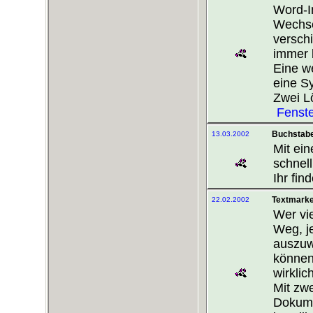
Word-In
Wechse
versch
immer 
Eine we
eine Sy
Zwei L
Fenster
Buchstabe
13.03.2002
Mit ei
schnell
Ihr fin
Textmarken
22.02.2002
Wer vi
Weg, j
auszuw
können.
wirkli
Mit zw
Dokume