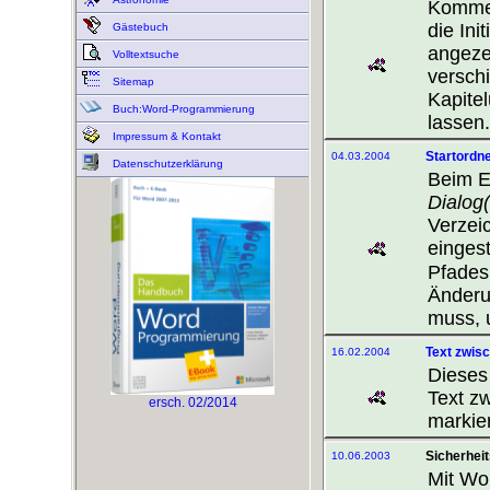
Kommen
die Ini
Gästebuch
angeze
Volltextsuche
verschi
Sitemap
Kapite
Buch:Word-Programmierung
lassen.
Impressum & Kontakt
Startordne
04.03.2004
Datenschutzerklärung
Beim E
Dialog
Verzei
eingest
Pfades
Änderu
muss, 
Text zwis
16.02.2004
Diese
Text z
ersch. 02/2014
markier
Sicherheit
10.06.2003
Mit Wor