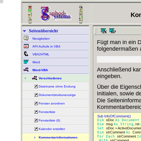
Kom
Neuigkeiten
Fügt man in ein 
API-Aufrufe in VBA
folgendermaßen al
VBA2HTML
Word
Anschließend ka
Word-VBA
eingeben.
Verschiedenes
Über die Eigensc
Dateiname ohne Endung
Initialen, sowie
Dokumentstrukturanzeige
Die Seiteninform
Fenster anordnen
Kommentarbereich
Fensterliste
Sub InfoOfComment()  
Dim 
oDoc 
As 
Document
Fensterliste (II)
Dim 
msg 
As 
String
, ret 
Set 
Kalender erstellen
Dim 
strComment 
As 
For 
Each 
strComment 
I
Kommentarinformationen
With 