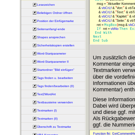
"
msg = 
Aktueller Kommenta
Lesezeichen
"
"
& 
vbCrLf 
& 
Von:
"
"
& 
vbCrLf 
& 
Text:
Beliebigen Ordner öffnen
"
"
& 
vbCrLf 
& 
Kapitel:
 & 
"
"
& 
vbCrLf 
& 
Seite:
 & vb
Position der Einfügemarke
(
ret = 
MsgBox
msg & 
vbCr
If 
ret = 
vbNo 
Then 
Ex
Seitenanfang/-ende
End 
With 
Next 
Shapes ansprechen
End 
Sub 
Sicherheitskopien erstellen
Word-Startparameter
Um zusätzlich die
Word-Startparameter II
Kommentar eingef
Textmarken verw
Startordner "Bild einfügen"
über die vordefin
Tags finden u. bearbeiten
Informationen übe
Tags finden/bearbeiten (II)
Kommentar) enthä
Text2WordArt
Diese Information
Textbausteine verwenden
Dabei wird überp
Textmarken (I)
und diese ggf. mit
Als Rückgabewert 
Textmarken (II)
ggf. die Nummeri
Überschrift zu Textmarke
Function fkt_GetCommentHe
VBA-Konverter