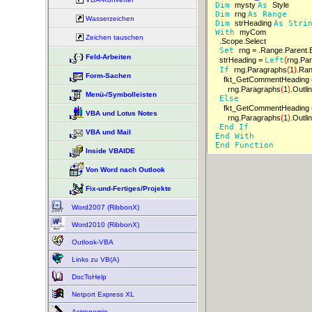
Dim 
mysty 
As 
Dim 
rng 
As 
Range 
Wasserzeichen
Dim 
strHeading 
As 
Stri
With 
Zeichen tauschen
Set 
rng = .Range.Parent
Feld-Arbeiten
(
strHeading = 
Left
rng.Pa
(
)
If 
rng.Paragraphs
1
.Ran
Form-Sachen
fkt_GetCommentHeading =
(
)
rng.Paragraphs
1
.Outli
Menü-/Symbolleisten
Else 
fkt_GetCommentHeading = 
VBA und Lotus Notes
(
)
rng.Paragraphs
1
.Outli
End 
If 
VBA und Mail
End 
With 
End 
Function 
Inside VBAIDE
Von Word nach Outlook
Fix-und-Fertiges/Projekte
Word2007 (RibbonX)
Word2010 (RibbonX)
Outlook-VBA
Links zu VB(A)
DocToHelp
Netport Express XL
Astronomie